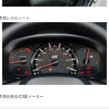
専用レカロシート
専用自発光式3眼メーター