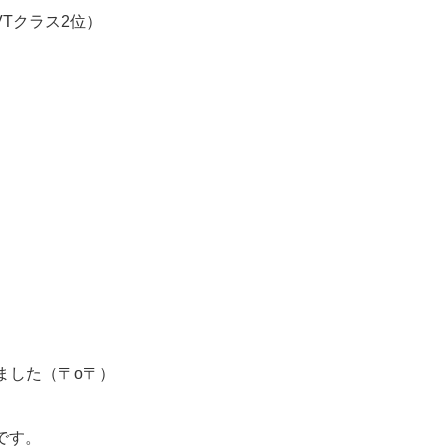
VTクラス2位）
ました（〒o〒）
です。