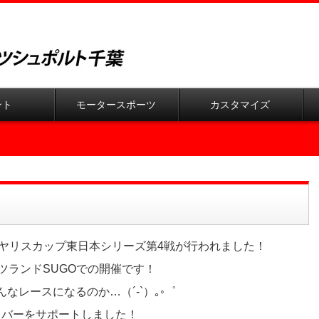
ント
モータースポーツ
カスタマイズ
にてヤリスカップ東日本シリーズ第4戦が行われました！
ツランドSUGOでの開催です！
レースになるのか…（´-`）｡◦゜
ライバーをサポートしました！