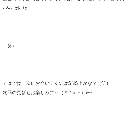
•’-‘•）σﾎﾟﾁｯ
（笑）
ではでは、次にお会いするのはSNS上かな？（笑）
次回の更新もお楽しみに～（＊＾ω＾）/~~