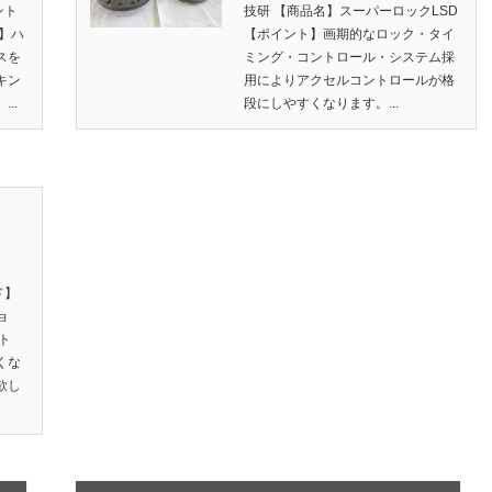
ント
技研 【商品名】スーパーロックLSD
】ハ
【ポイント】画期的なロック・タイ
スを
ミング・コントロール・システム採
キン
用によりアクセルコントロールが格
..
段にしやすくなります。...
ド】
ョ
ット
くな
欲し