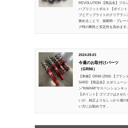
REVOLUTION 【商品名】フロ
ハブリジットボルト 【ポイント
ブとアップライトのクリアラン
狭めることで、操舵時・ブレー
グ時の剛性と安定性を高めます。.
2024.09.03
今週のお取付けパーツ
（GR86）
【車種】GR86 (ZN8) 【ブラン
SARD 【商品名】エボリューシ
ン"KIWAMI”サスペンションキ
【ポイント】ゴツゴツはさせた
いが、純正よりもしっかり感の
い方にお勧めです...